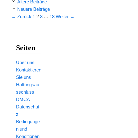
Ältere Beiträge
Neuere Beiträge
Seite
Seite
Seite
Seite
←
Zurück
1
2
3
…
18
Weiter
→
Seiten
Über uns
Kontaktieren
Sie uns
Haftungsau
sschluss
DMCA
Datenschut
z
Bedingunge
n und
Konditionen