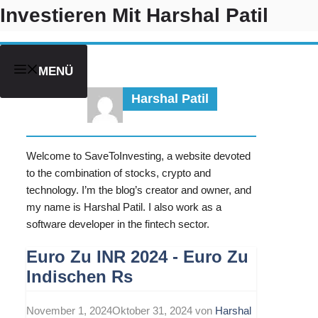
Zum
Investieren Mit Harshal Patil
Inhalt
springen
MENÜ
Harshal Patil
Welcome to SaveToInvesting, a website devoted
to the combination of stocks, crypto and
technology. I’m the blog’s creator and owner, and
my name is Harshal Patil. I also work as a
software developer in the fintech sector.
Euro Zu INR 2024 - Euro Zu
Indischen Rs
November 1, 2024
Oktober 31, 2024
von
Harshal