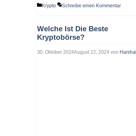
Kategorien
Krypto
Schreibe einen Kommentar
Welche Ist Die Beste
Kryptobörse?
30. Oktober 2024
August 22, 2024
von
Harshal