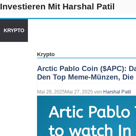
Zum
Investieren Mit Harshal Patil
Inhalt
springen
KRYPTO
AI-WERKZEUG
US-AKTIEN VORHERSA
Krypto
Arctic Pablo Coin ($APC): D
Den Top Meme-Münzen, Die M
Mai 28, 2025
Mai 27, 2025
von
Harshal Patil