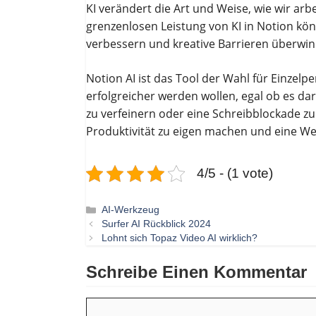
KI verändert die Art und Weise, wie wir ar
grenzenlosen Leistung von KI in Notion könn
verbessern und kreative Barrieren überwi
Notion AI ist das Tool der Wahl für Einzel
erfolgreicher werden wollen, egal ob es da
zu verfeinern oder eine Schreibblockade zu
Produktivität zu eigen machen und eine We
4/5 - (1 vote)
Kategorien
AI-Werkzeug
Surfer AI Rückblick 2024
Lohnt sich Topaz Video AI wirklich?
Schreibe Einen Kommentar
Kommentar