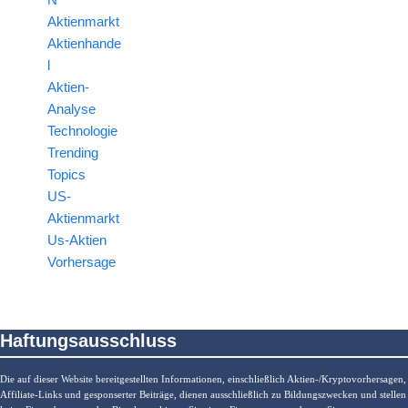
Aktienmarkt
Aktienhande
l
Aktien-
Analyse
Technologie
Trending
Topics
US-
Aktienmarkt
Us-Aktien
Vorhersage
Haftungsausschluss
Die auf dieser Website bereitgestellten Informationen, einschließlich Aktien-/Kryptovorhersagen,
Affiliate-Links und gesponserter Beiträge, dienen ausschließlich zu Bildungszwecken und stellen