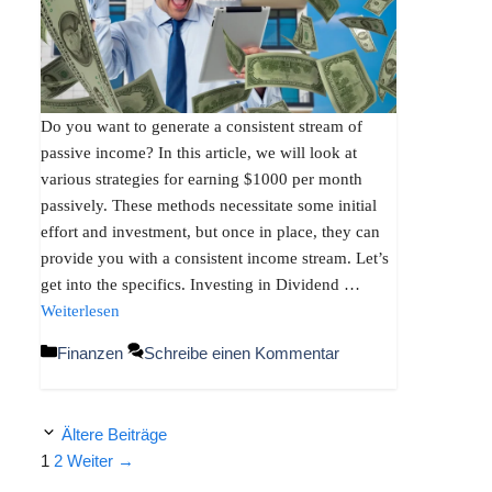
Do you want to generate a consistent stream of
passive income? In this article, we will look at
various strategies for earning $1000 per month
passively. These methods necessitate some initial
effort and investment, but once in place, they can
provide you with a consistent income stream. Let’s
get into the specifics. Investing in Dividend …
Weiterlesen
Kategorien
Finanzen
Schreibe einen Kommentar
Ältere Beiträge
Seite
Seite
1
2
Weiter
→