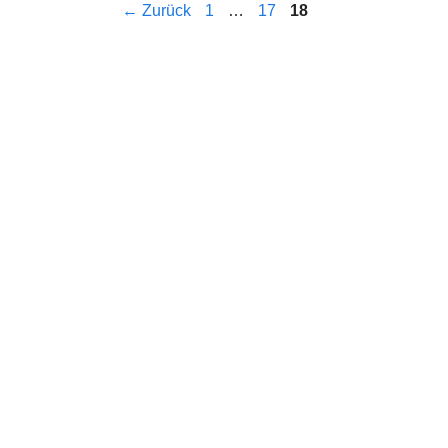
Seite
Seite
Seite
←
Zurück
1
…
17
18