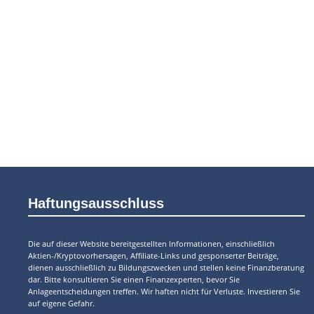
Haftungsausschluss
Die auf dieser Website bereitgestellten Informationen, einschließlich
Aktien-/Kryptovorhersagen, Affiliate-Links und gesponserter Beiträge,
dienen ausschließlich zu Bildungszwecken und stellen keine Finanzberatung
dar. Bitte konsultieren Sie einen Finanzexperten, bevor Sie
Anlageentscheidungen treffen. Wir haften nicht für Verluste. Investieren Sie
auf eigene Gefahr.