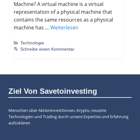
Machine? A virtual machine is a virtual
representation of a physical machine that
contains the same resources as a physical
machine has …
Weiterlesen
Kategorien
Technologie
Schreibe einen Kommentar
Ziel Von Savetoinvesting
Menschen über Aktieninvestitionen, Krypto, neueste
Technologien und Trading durch unsere Expertise und Erfahrung
aufzuklären